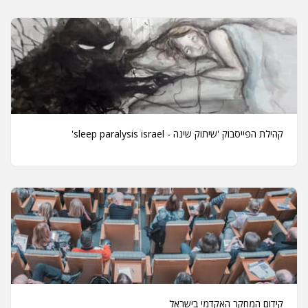
קהילת הפייסבוק 'שיתוק שינה - sleep paralysis israel'
קידום המחקר האקדמי בישראל